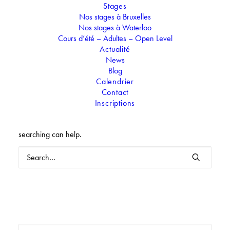
Stages
Nos stages à Bruxelles
Nos stages à Waterloo
Cours d’été – Adultes – Open Level
Actualité
News
Blog
Calendrier
Nothing Found
Contact
Inscriptions
It seems we can’t find what you’re looking for. Perhaps
searching can help.