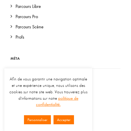
Parcours Libre
Parcours Pro
Parcours Scène
Profs
MÉTA
Afin de vous garantir une navigation optimale
Connexion
et une expérience unique, nous utilisons des
Flux des publications
cookies sur notre site web. Vous trouverez plus
d'informations sur notre
politique de
Flux des commentaires
confidentialité.
Site de WordPress-FR
Personnaliser
Accepter