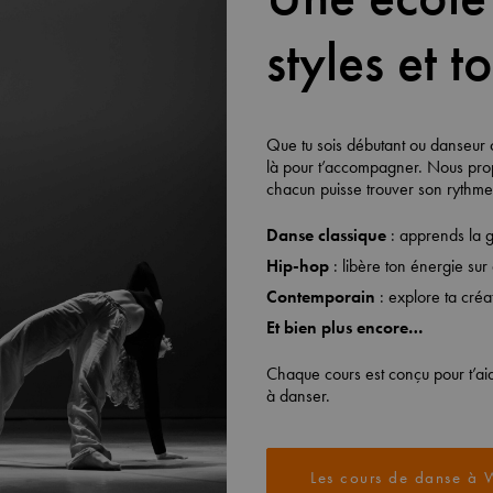
styles et t
Que tu sois débutant ou danseur 
là pour t’accompagner. Nous prop
chacun puisse trouver son rythme
Danse classique
: apprends la g
Hip-hop
: libère ton énergie su
Contemporain
: explore ta créa
Et bien plus encore…
Chaque cours est conçu pour t’aid
à danser.
Les cours de danse à 