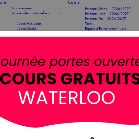
cole
Cours
Notre équipe
Parcours Scène – 2026/2027
Nos écoles à Bruxelles
Parcours Libre – 2026/2027
Parcours Pro – 2026/2027
Alaeti Wolubilis
Tarifs
Alaeti Stockel
Espace d’Entraînement Libre
Alaeti Académie
Liste d’attente
Notre école à Waterloo