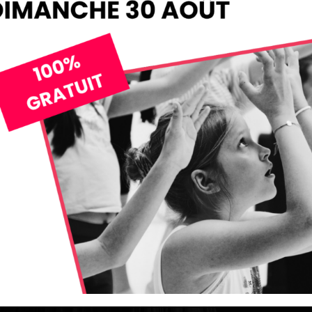
e école de 
à Waterloo
ctionner tes talents ?
Alaeti
, ton école de danse à Waterloo, t’offre un ca
Découvre les cours de danse proposés