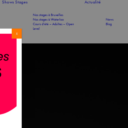
Shows
Stages
Actualité
Nos stages à Bruxelles
Nos stages à Waterloo
News
Cours d’été – Adultes – Open
Blog
Level
X