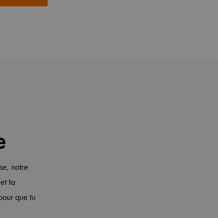
e
e, notre
et ta
pour que tu