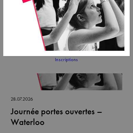
Stages
Nos stages à Bruxelles
Nos stages à Waterloo
Cours d’été – Adultes – Open Level
Actualité
News
Blog
Calendrier
Contact
Inscriptions
28.07.2026
Journée portes ouvertes –
Waterloo