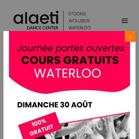
X
L’école
Notre équipe
Nos écoles à Bruxelles
Alaeti Wolubilis
Restez au courant avec nos
Alaeti Stockel
News
Notre école à Waterloo
Cours
Parcours Scène – 2026/2027
Parcours Libre – 2026/2027
Parcours Pro – 2026/2027
Tarifs
Espace d’Entraînement Libre
Alaeti Académie
Liste d’attente
Shows