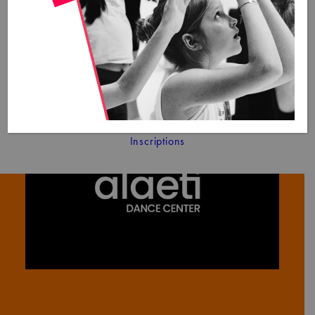
Stages
Nos stages à Bruxelles
Nos stages à Waterloo
Cours d’été – Adultes – Open Level
Actualité
News
Blog
Calendrier
Contact
Inscriptions