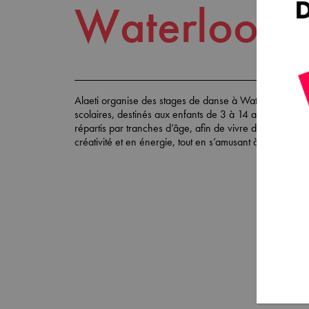
Waterloo
Alaeti organise des stages de
danse à Waterloo
pendan
scolaires, destinés aux enfants de 3 à 14 ans. Les parti
répartis par tranches d’âge, afin de vivre des vacance
créativité et en énergie, tout en s’amusant à travers l