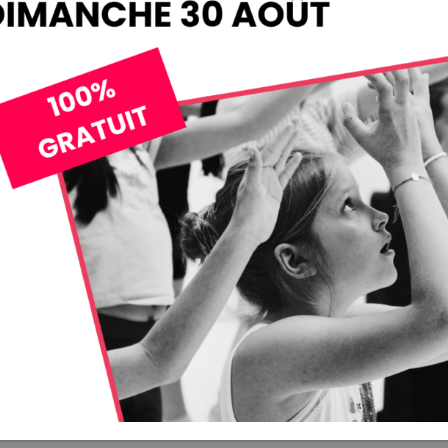
t les congés
cipants sont
s riches en
e mouvement.