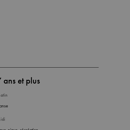
 ans et plus
atin
anse
idi
ique-nique, récréation