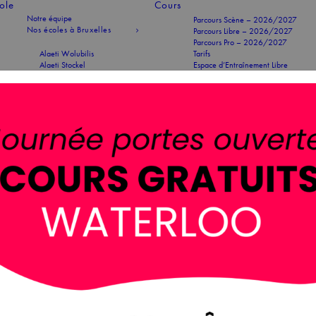
cole
Cours
Notre équipe
Parcours Scène – 2026/2027
Nos écoles à Bruxelles
Parcours Libre – 2026/2027
Parcours Pro – 2026/2027
Alaeti Wolubilis
Tarifs
Alaeti Stockel
Espace d’Entraînement Libre
Alaeti Académie
Liste d’attente
Notre école à Waterloo