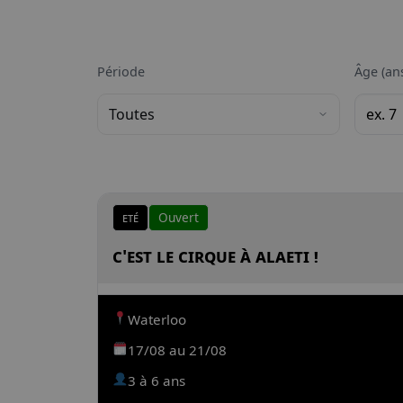
Période
Âge (an
Eté
Ouvert
C'est le cirque à Alaeti !
Waterloo
17/08 au 21/08
3 à 6 ans