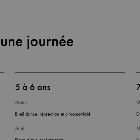
une journée
5 à 6 ans
7
Matin
M
Eveil danse, récréation et circomotricité
D
Midi
M
Pique-nique et récréation
P