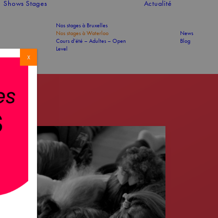
Shows
Stages
Actualité
Nos stages à Bruxelles
Nos stages à Waterloo
News
Cours d’été – Adultes – Open
Blog
Level
X