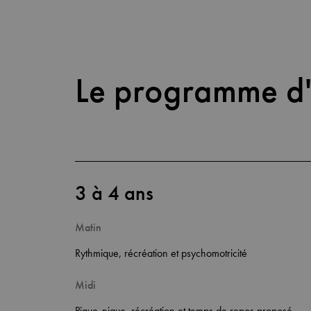
Le programme d'
3 à 4 ans
Matin
Rythmique, récréation et psychomotricité
Midi
Pique-nique, récréation et temps de repos proposé