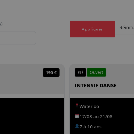
s)
Réiniti
Appliquer
Eté
Ouvert
190 €
Intensif Danse
Waterloo
17/08 au 21/08
7 à 10 ans