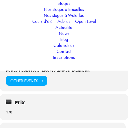
Quelles aventures vivrez-vous en chemin ?
Stages
Nos stages à Bruxelles
Nos stages à Waterloo
Cours d’été – Adultes – Open Level
Temps
Actualité
News
18.08.2025
-
22.08.2025
(Toute la journée)
(GMT+02:00)
Blog
Calendrier
Contact
Localisation
Inscriptions
Wolubilis
Rue Lola Bobesco 5, 1200 Woluwe-Saint-Lambert
OTHER EVENTS
Prix
170