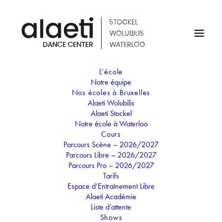
L’école
Notre équipe
STAGE D'ETÉ - «VAIANA»
Nos écoles à Bruxelles
Alaeti Wolubilis
3-4 ANS (WOLUBILIS)
Alaeti Stockel
Notre école à Waterloo
Cours
18
Parcours Scène – 2026/2027
22
Parcours Libre – 2026/2027
AOÛT
Parcours Pro – 2026/2027
STAGE D'ETÉ - «VAIANA» 3-4
Tarifs
ANS (WOLUBILIS)
Espace d’Entraînement Libre
Alaeti Académie
Il est l'heure d'explorer les océans, accompagné de
Liste d’attente
votre fidèle Maui, afin de restaurer le cœur de Te
Shows
Fiti et de sauver votre île d'un grand danger !