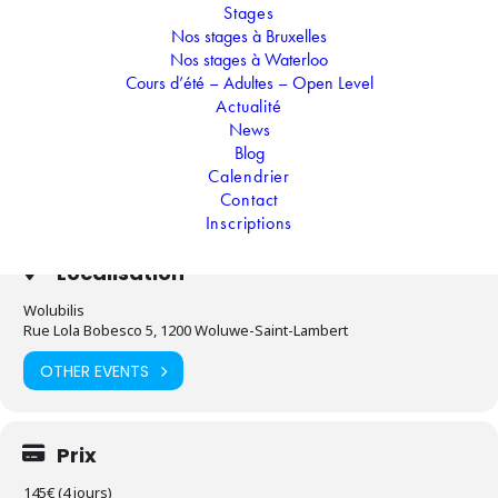
Stages
Transforme toi en lutin et emmène-nous dans ton
Nos stages à Bruxelles
monde où les fées, les papillons, les licornes et bien
Nos stages à Waterloo
d'autres créatures cohabitent.
Cours d’été – Adultes – Open Level
Actualité
News
Temps
Blog
Calendrier
12.08.2024
-
16.08.2024
(Toute la journée)
(GMT+02:00)
Contact
Inscriptions
Localisation
Wolubilis
Rue Lola Bobesco 5, 1200 Woluwe-Saint-Lambert
OTHER EVENTS
Prix
145€ (4 jours)