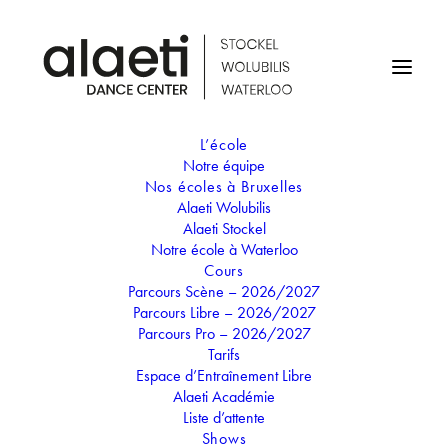
L’école
Notre équipe
STAGE D'ÉTÉ - LA FORÊT
Nos écoles à Bruxelles
Alaeti Wolubilis
ENCHANTÉE / 3-4 ANS /
Alaeti Stockel
Notre école à Waterloo
5-6 ANS (WOLUBILIS)
Cours
Parcours Scène – 2026/2027
Parcours Libre – 2026/2027
12
Parcours Pro – 2026/2027
16
Tarifs
AOÛT
Espace d’Entraînement Libre
STAGE D'ÉTÉ - LA FORÊT
Alaeti Académie
ENCHANTÉE / 3-4 ANS / 5-6 ANS
Liste d’attente
(WOLUBILIS)
Shows