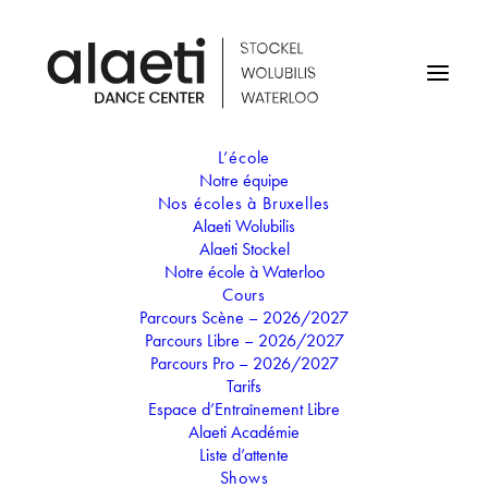
L’école
Notre équipe
STAGE D'ÉTÉ - INTENSIF
Nos écoles à Bruxelles
Alaeti Wolubilis
DANSE / 7-10 ANS
Alaeti Stockel
Notre école à Waterloo
(WATERLOO)
Cours
Parcours Scène – 2026/2027
Parcours Libre – 2026/2027
08
Parcours Pro – 2026/2027
12
Tarifs
JUIL
Espace d’Entraînement Libre
STAGE D'ÉTÉ - INTENSIF DANSE /
Alaeti Académie
7-10 ANS (WATERLOO)
Liste d’attente
Shows
Classique, Comédie Musicale, Danse de Caractère,