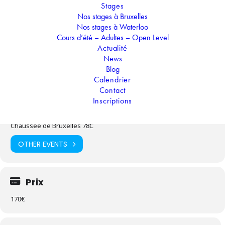
Stages
Hip-Hop
Nos stages à Bruxelles
Nos stages à Waterloo
Cours d’été – Adultes – Open Level
Temps
Actualité
News
08.07.2024
-
12.07.2024
(Toute la journée)
(GMT+02:00)
Blog
Calendrier
Contact
Localisation
Inscriptions
Waterloo
Chaussée de Bruxelles 78C
OTHER EVENTS
Prix
170€