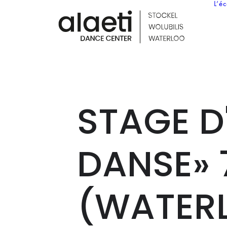
L’é
STAGE D'
DANSE» 
(WATER