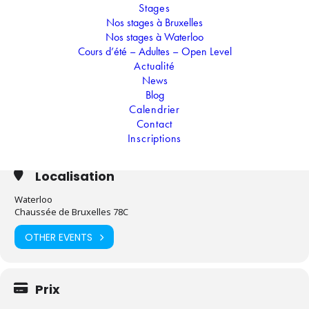
Stages
découverte de ce monument qui renferme mille
Nos stages à Bruxelles
secrets. Le trésor est au bout du chemin, mais
attention, beaucoup d'épreuves testeront vos
Nos stages à Waterloo
aptitudes à être de véritables chercheurs d'or !
Cours d’été – Adultes – Open Level
Actualité
News
Blog
Temps
Calendrier
Contact
07.07.2025
-
11.07.2025
(Toute la journée)
(GMT+02:00)
Inscriptions
Localisation
Waterloo
Chaussée de Bruxelles 78C
OTHER EVENTS
Prix