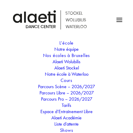
L’école
Notre équipe
STAGE D'ETÉ - «FORT-
Nos écoles à Bruxelles
Alaeti Wolubilis
BOYARD» 3-6 ANS
Alaeti Stockel
Notre école à Waterloo
(WATERLOO)
Cours
Parcours Scène – 2026/2027
Parcours Libre – 2026/2027
07
Parcours Pro – 2026/2027
11
Tarifs
JUIL
Espace d’Entraînement Libre
STAGE D'ETÉ - «FORT-BOYARD»
Alaeti Académie
3-6 ANS (WATERLOO)
Liste d’attente
Shows
Résolvez les énigmes du Père Fouras et partez à la