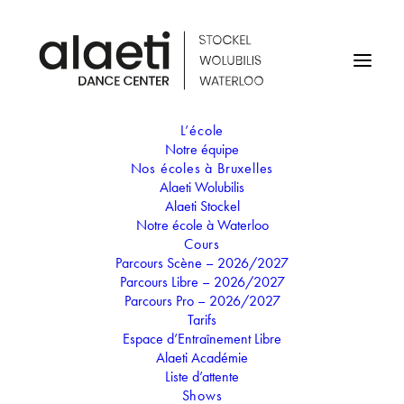
L’école
Notre équipe
STAGE D'ETÉ - «DANSE-
Nos écoles à Bruxelles
Alaeti Wolubilis
DESSIN» 7-10 ANS
Alaeti Stockel
Notre école à Waterloo
(STOCKEL)
Cours
Parcours Scène – 2026/2027
Parcours Libre – 2026/2027
14
Parcours Pro – 2026/2027
18
Tarifs
JUIL
Espace d’Entraînement Libre
STAGE D'ETÉ - «DANSE-DESSIN»
Alaeti Académie
7-10 ANS (STOCKEL)
Liste d’attente
Shows
Vous danserez le matin et créerez des mandalas