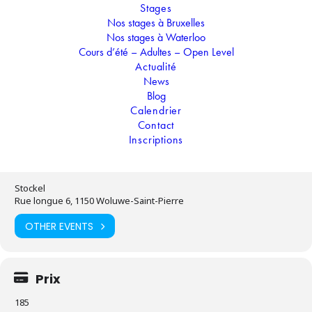
Stages
l'après-midi, apprendrez à dessiner des
Nos stages à Bruxelles
personnages de dessins animés et de Disney, le tout
rempli de mille couleurs !
Nos stages à Waterloo
Cours d’été – Adultes – Open Level
Actualité
News
Temps
Blog
Calendrier
14.07.2025
-
18.07.2025
(Toute la journée)
(GMT+02:00)
Contact
Inscriptions
Localisation
Stockel
Rue longue 6, 1150 Woluwe-Saint-Pierre
OTHER EVENTS
Prix
185