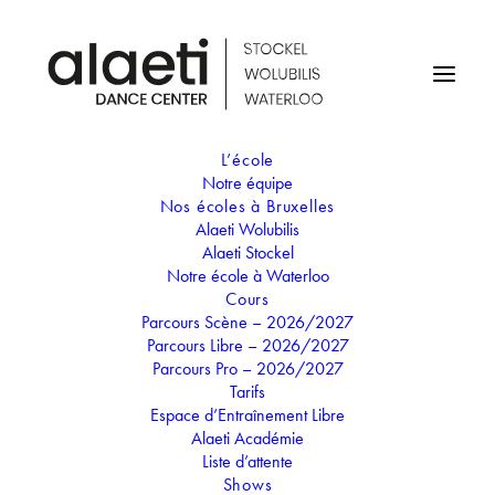
L’école
Notre équipe
STAGE DE NOËL -
Nos écoles à Bruxelles
Alaeti Wolubilis
COMÉDIE MUSICALE : LA
Alaeti Stockel
Notre école à Waterloo
FANTASTIQUE FAMILLE
Cours
Parcours Scène – 2026/2027
MADRIGAL
Parcours Libre – 2026/2027
Parcours Pro – 2026/2027
Tarifs
26
Espace d’Entraînement Libre
30
Alaeti Académie
DEC
Liste d’attente
STAGE DE NOËL - COMÉDIE
Shows