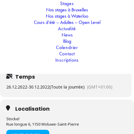
MUSICALE : LA FANTASTIQUE
Stages
FAMILLE MADRIGAL
Nos stages à Bruxelles
Nos stages à Waterloo
"La Fantastique famille Madrigal” Comédie musicale
Cours d’été – Adultes – Open Level
(danse, chant, acting) : Pars dans un endroit
Actualité
mystérieux et retrouve une famille colombienne.
News
Elle t’emmène dans son histoire où chaque membre,
Blog
excepté Mirabel, possède des pouvoirs magiques.
Calendrier
Vibre, chante et danse sur les magnifiques sons
proposés par Disney.
Contact
Inscriptions
Temps
26.12.2022
-
30.12.2022
(Toute la journée)
(GMT+01:00)
Localisation
Stockel
Rue longue 6, 1150 Woluwe-Saint-Pierre