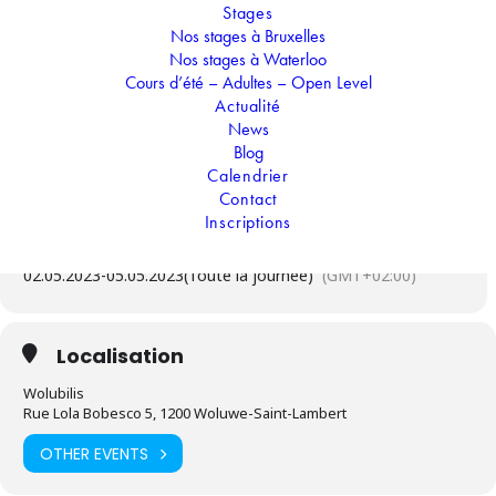
Stages
“La Fantastique famille Madrigal” : Comédie
Nos stages à Bruxelles
musicale (danse, chant, acting) : Pars dans un
Nos stages à Waterloo
endroit mystérieux et retrouve une famille
Cours d’été – Adultes – Open Level
colombienne. Elle t’emmène dans son histoire où
Actualité
chaque membre, excepté Mirabel, possède des
News
pouvoirs magiques. Vibre, chante et danse sur les
magnifiques sons proposés par Disney.
Blog
Calendrier
Contact
Inscriptions
Temps
02.05.2023
-
05.05.2023
(Toute la journée)
(GMT+02:00)
Localisation
Wolubilis
Rue Lola Bobesco 5, 1200 Woluwe-Saint-Lambert
OTHER EVENTS