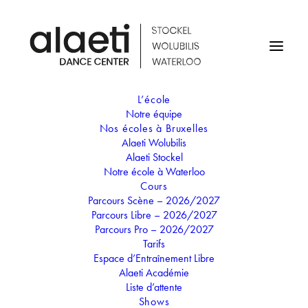
L’école
Notre équipe
STAGE DE PÂQUES - LA
Nos écoles à Bruxelles
Alaeti Wolubilis
FANTASTIQUE FAMILLE
Alaeti Stockel
Notre école à Waterloo
MADRIGAL
Cours
Parcours Scène – 2026/2027
Parcours Libre – 2026/2027
02
Parcours Pro – 2026/2027
05
Tarifs
MAI
Espace d’Entraînement Libre
STAGE DE PÂQUES - LA
Alaeti Académie
FANTASTIQUE FAMILLE
Liste d’attente
MADRIGAL
Shows