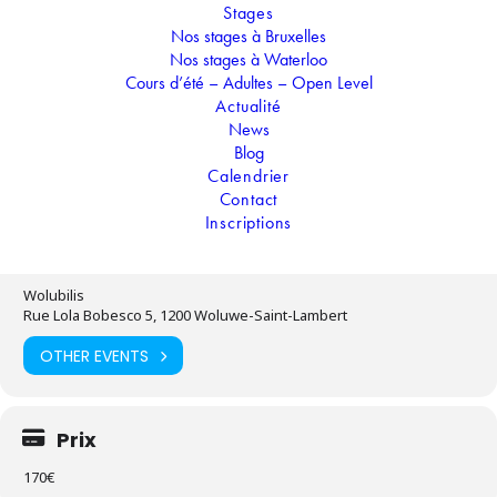
arctique. Fais danser les lettres puis distribue les
Stages
cadeaux de noël en escaladant, rampant et sautant
Nos stages à Bruxelles
de maison en maison…
Nos stages à Waterloo
Cours d’été – Adultes – Open Level
Actualité
News
Temps
Blog
Calendrier
02.01.2023
-
06.01.2023
(Toute la journée)
(GMT+01:00)
Contact
Inscriptions
Localisation
Wolubilis
Rue Lola Bobesco 5, 1200 Woluwe-Saint-Lambert
OTHER EVENTS
Prix
170€