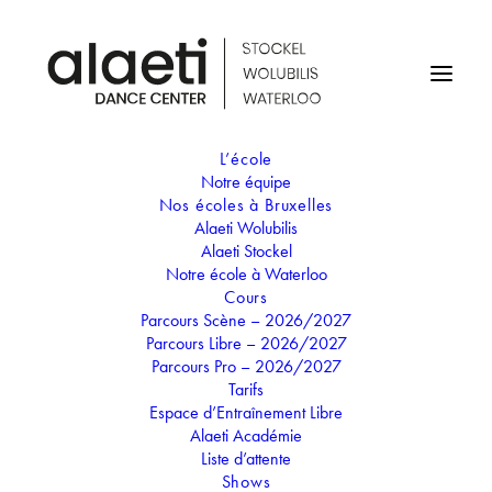
L’école
Notre équipe
STAGE DE NOËL - LA
Nos écoles à Bruxelles
Alaeti Wolubilis
LÉGENDE DE KLAUS
Alaeti Stockel
Notre école à Waterloo
Cours
02
Parcours Scène – 2026/2027
06
Parcours Libre – 2026/2027
JAN
Parcours Pro – 2026/2027
STAGE DE NOËL - LA LÉGENDE DE
Tarifs
KLAUS
Espace d’Entraînement Libre
Alaeti Académie
“La légende de Klaus” : Quand Jesper, le facteur, et
Liste d’attente
Klaus le mystérieux menuisier se rencontrent, les
Shows
aventures commencent sur l’île glacée du cercle