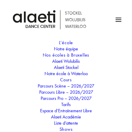
L’école
Notre équipe
STAGE DE NOËL -
Nos écoles à Bruxelles
Alaeti Wolubilis
BIENVENUE AU VILLAGE
Alaeti Stockel
Notre école à Waterloo
DU PÈRE NOËL
Cours
Parcours Scène – 2026/2027
Parcours Libre – 2026/2027
26
Parcours Pro – 2026/2027
30
Tarifs
DEC
Espace d’Entraînement Libre
STAGE DE NOËL - BIENVENUE AU
Alaeti Académie
VILLAGE DU PÈRE NOËL
Liste d’attente
Shows
“Bienvenue au Village du Père Noël” : Les chants et