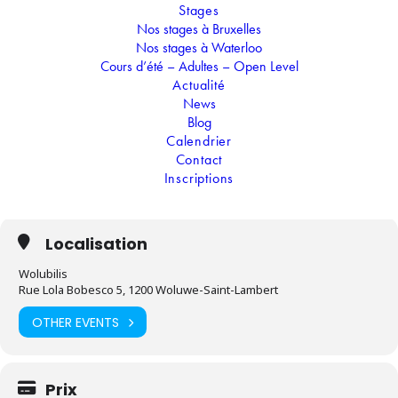
Stages
les danses de Noël rythmeront les matinées tandis
Nos stages à Bruxelles
que les contes et légendes prendront vie l'après-
midi ! Lors de "l'atelier du Père Noël", tu
Nos stages à Waterloo
confectionneras les accessoires que tu reprendras
Cours d’été – Adultes – Open Level
pour décorer la maison.
Actualité
News
Blog
Calendrier
Temps
Contact
Inscriptions
26.12.2022
-
30.12.2022
(Toute la journée)
(GMT+01:00)
Localisation
Wolubilis
Rue Lola Bobesco 5, 1200 Woluwe-Saint-Lambert
OTHER EVENTS
Prix