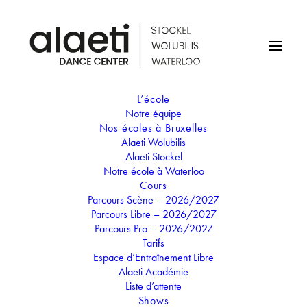
L’école
Notre équipe
COURS SUSPENDUS
Nos écoles à Bruxelles
Alaeti Wolubilis
(VACANCES)
Alaeti Stockel
Notre école à Waterloo
Cours
04
Parcours Scène – 2026/2027
17
Parcours Libre – 2026/2027
AVR
Parcours Pro – 2026/2027
COURS SUSPENDUS
Tarifs
(VACANCES)
Espace d’Entraînement Libre
Alaeti Académie
Liste d’attente
Shows