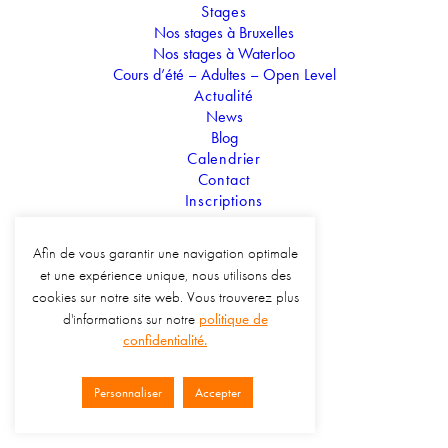
Temps
Stages
Nos stages à Bruxelles
04.04.2022
-
17.04.2022
(Toute la journée)
(GMT+02:00)
Nos stages à Waterloo
Cours d’été – Adultes – Open Level
Actualité
Prix
News
Blog
Calendrier
Contact
CALENDRIER
GOOGLE CALENDRIER
Inscriptions
Afin de vous garantir une navigation optimale
et une expérience unique, nous utilisons des
cookies sur notre site web. Vous trouverez plus
d'informations sur notre
politique de
confidentialité.
Personnaliser
Accepter