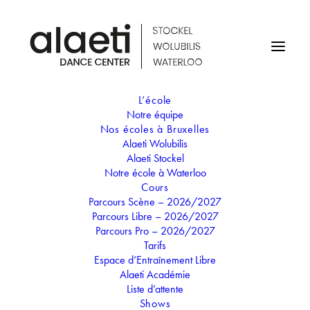
L’école
Notre équipe
COURS SUSPENDUS
Nos écoles à Bruxelles
Alaeti Wolubilis
(VACANCES)
Alaeti Stockel
Notre école à Waterloo
Cours
13
Parcours Scène – 2026/2027
11
SEP
Parcours Libre – 2026/2027
JUN
Parcours Pro – 2026/2027
COURS SUSPENDUS
Tarifs
(VACANCES)
Espace d’Entraînement Libre
Alaeti Académie
Liste d’attente
Shows