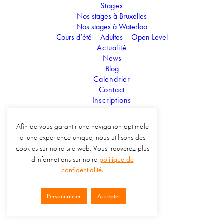
Temps
Stages
Nos stages à Bruxelles
13.06.2022
-
11.09.2022
(Toute la journée)
(GMT+02:00)
Nos stages à Waterloo
Cours d’été – Adultes – Open Level
Actualité
Prix
News
Blog
Calendrier
Contact
CALENDRIER
GOOGLE CALENDRIER
Inscriptions
Afin de vous garantir une navigation optimale
et une expérience unique, nous utilisons des
cookies sur notre site web. Vous trouverez plus
d'informations sur notre
politique de
confidentialité.
Personnaliser
Accepter