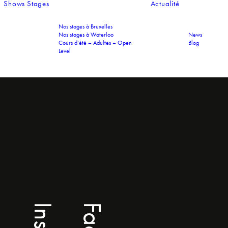
Shows
Stages
Actualité
Nos stages à Bruxelles
Nos stages à Waterloo
News
Cours d’été – Adultes – Open
Blog
Level