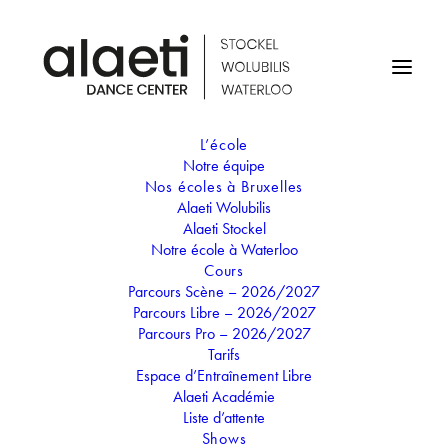
L’école
Notre équipe
Nos écoles à Bruxelles
Alaeti Wolubilis
Secrétaire Wolubilis & Stockel
Alaeti Stockel
Sasha Esteban Gonzalez
Notre école à Waterloo
Cours
Parcours Scène – 2026/2027
Parcours Libre – 2026/2027
Parcours Pro – 2026/2027
Tarifs
Étudiante en droit et danseuse, Sasha sera ravie de vous
Espace d’Entraînement Libre
accueillir et de répondre à vos questions les samedis au
Alaeti Académie
Liste d’attente
centre Stockel et les dimanches au centre Wolubilis !
Shows