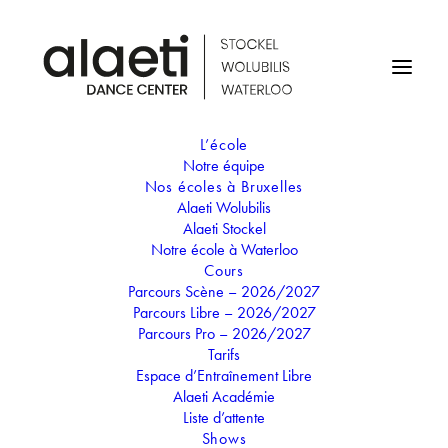
L’école
Notre équipe
Nos écoles à Bruxelles
Alaeti Wolubilis
Professeur
Alaeti Stockel
Samantha Noach.
Notre école à Waterloo
Cours
Parcours Scène – 2026/2027
Parcours Libre – 2026/2027
Parcours Pro – 2026/2027
Samantha donne cours dans plusieurs écoles de Belgique
Tarifs
depuis 2016 et a entraîné des crews aux concours et
Espace d’Entraînement Libre
représentations. Sa formation variée lui a permis de
Alaeti Académie
découvrir et de s’initier à de nombreux styles de danse
Liste d’attente
différents. Son style et son expérience se sont façonnés au fil
Shows
des cours et workshops qu’elle a suivis, aussi bien en