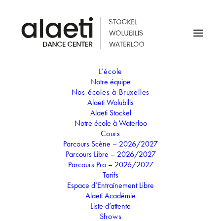
L’école
Notre équipe
Nos écoles à Bruxelles
Alaeti Wolubilis
Professeur
Alaeti Stockel
Sabrina Gerlache
Notre école à Waterloo
Cours
Parcours Scène – 2026/2027
Parcours Libre – 2026/2027
Parcours Pro – 2026/2027
Tarifs
Sabrina est une jeune prof qui est dans notre équipe pour la
Espace d’Entraînement Libre
3ème année consécutive. Formée en classique depuis le
Alaeti Académie
Liste d’attente
plus jeune âge, sa formation polyvalente lui permet
Shows