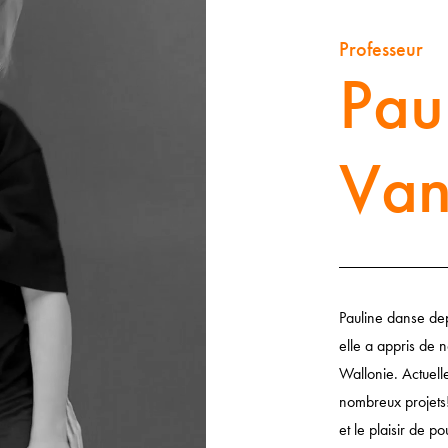
Professeur
Pau
Van
Pauline danse dep
elle a appris de 
Wallonie.
Actuell
nombreux projets!
et le plaisir de p