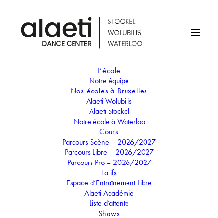
L’école
Notre équipe
Nos écoles à Bruxelles
Alaeti Wolubilis
Professeur
Alaeti Stockel
Manon Ruth
Notre école à Waterloo
Cours
Parcours Scène – 2026/2027
Parcours Libre – 2026/2027
Parcours Pro – 2026/2027
Tarifs
Manon a commencé la danse à l’âge de 5 ans, déployant
Espace d’Entraînement Libre
ses talents au sein d’Alaeti Dance Center. Pendant 10 ans,
Alaeti Académie
Liste d’attente
elle y a perfectionné son art en suivant des cours de
Shows