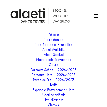
L’école
Notre équipe
Nos écoles à Bruxelles
Alaeti Wolubilis
Professeur
Alaeti Stockel
Luca Arrigoni
Notre école à Waterloo
Cours
Parcours Scène – 2026/2027
Parcours Libre – 2026/2027
Parcours Pro – 2026/2027
Né à Milan, Luca a suivi une formation de danse à
Tarifs
l’académie MAS (Music, Art and Show). Il étudie le Ballet, le
Espace d’Entraînement Libre
Cunningham, le Pilates, la danse moderne et
Alaeti Académie
contemporaine… Il est danseur et chorégraphe pour La
Liste d’attente
Monnaie, Festival Armusica, la Maison Maurice Bejart et sa
Shows
compagnie de danse « Cie Narcisse ».