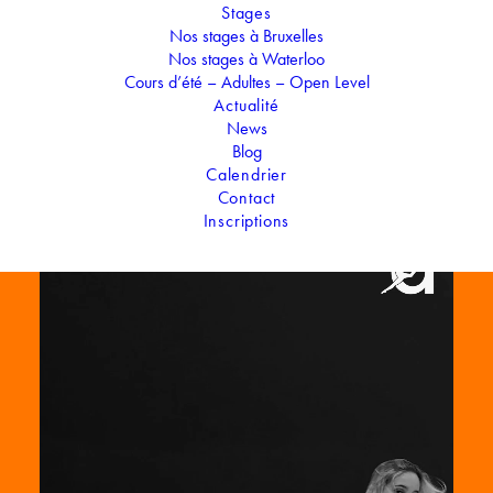
suite la compagnie « Final FX » qui lui permet de participer à
Stages
des concours et d’avoir des expériences de scènes et
Nos stages à Bruxelles
Nos stages à Waterloo
tournages uniques. Sa danse reflète donc un mélange de
Cours d’été – Adultes – Open Level
styles avec une importance à prendre plaisir et d’aller au
Actualité
maximum de ses capacités.
News
Blog
Calendrier
Contact
Inscriptions