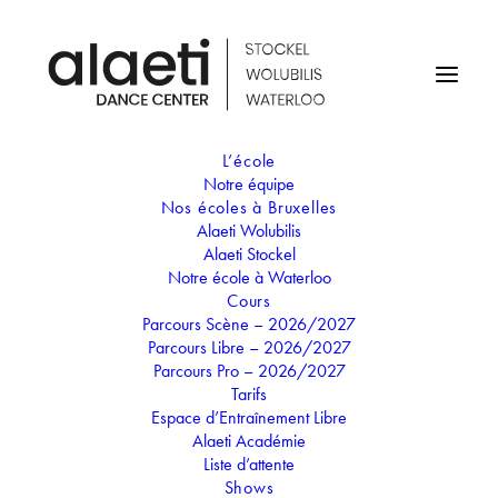
L’école
Notre équipe
Nos écoles à Bruxelles
Alaeti Wolubilis
Professeur
Alaeti Stockel
Lisa De Poorter
Notre école à Waterloo
Cours
Parcours Scène – 2026/2027
Parcours Libre – 2026/2027
Parcours Pro – 2026/2027
Tarifs
Lisa commence le jazz à l’âge de 5 ans. Très vite elle
Espace d’Entraînement Libre
continue son apprentissage dans d’autres styles comme le
Alaeti Académie
Liste d’attente
classique, le contemporain et le Hip-Hop. Elle intègre par la
Shows