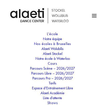
L’école
Notre équipe
THE GUESTS 3 : INES &
Nos écoles à Bruxelles
Alaeti Wolubilis
AUREL
Alaeti Stockel
Notre école à Waterloo
Cours
Parcours Scène – 2026/2027
Parcours Libre – 2026/2027
Parcours Pro – 2026/2027
23
Tarifs
Espace d’Entraînement Libre
JAN
Alaeti Académie
THE GUESTS 3 : INES & AUREL
Liste d’attente
Shows