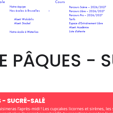
cole
Cours
Notre équipe
Parcours Scène – 2026/2027
Nos écoles à Bruxelles
Parcours Libre – 2026/2027
Parcours Pro – 2026/2027
Alaeti Wolubilis
Tarifs
Alaeti Stockel
Espace d’Entraînement Libre
Alaeti Académie
Liste d’attente
Notre école à Waterloo
E PÂQUES - 
 - SUCRÉ-SALÉ
isineras l’après-midi ! Les cupcakes licornes et sirènes, les 