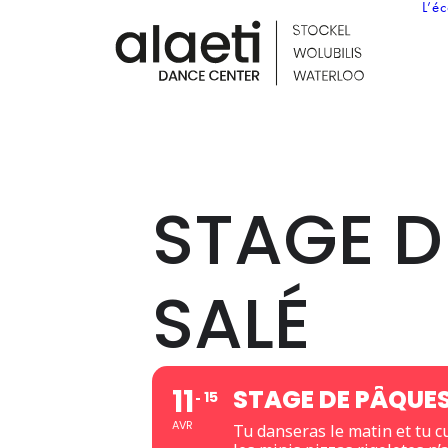
L’é
STAGE D
SALÉ
11
STAGE DE PÂQUES
15
AVR
Tu danseras le matin et tu cu