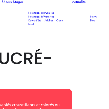
Shows
Stages
Actualité
Nos stages à Bruxelles
Nos stages à Waterloo
News
Cours d’été – Adultes – Open
Blog
Level
SUCRÉ-
sablés croustillants et colorés ou