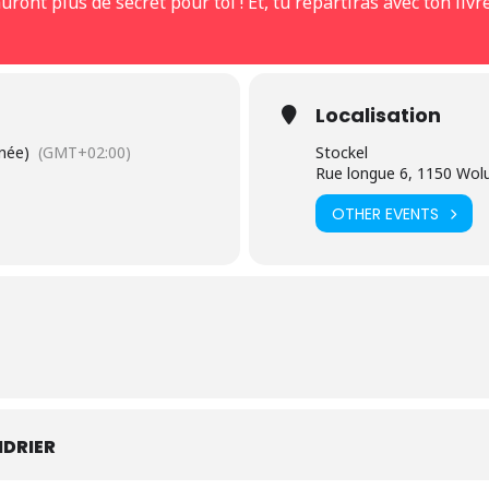
uront plus de secret pour toi ! Et, tu repartiras avec ton livr
Localisation
rnée)
(GMT+02:00)
Stockel
Rue longue 6, 1150 Wolu
OTHER EVENTS
DRIER