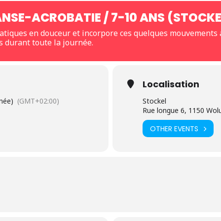
ANSE-ACROBATIE / 7-10 ANS (STOCKE
atiques en douceur et incorpore ces quelques mouvements 
 durant toute la journée.
Localisation
rnée)
(GMT+02:00)
Stockel
Rue longue 6, 1150 Wolu
OTHER EVENTS