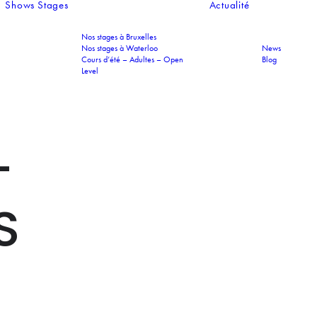
Shows
Stages
Actualité
Nos stages à Bruxelles
Nos stages à Waterloo
News
Cours d’été – Adultes – Open
Blog
Level
-
S