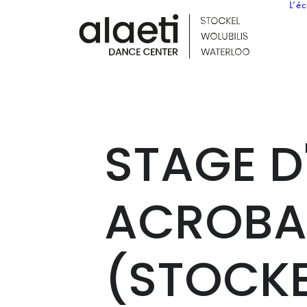
L’é
STAGE D
ACROBAT
(STOCKE