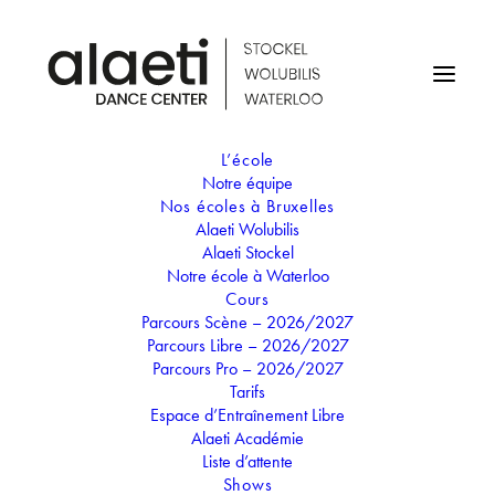
L’école
Notre équipe
SPECTACLE ALAETI 26MAI
Nos écoles à Bruxelles
Alaeti Wolubilis
Alaeti Stockel
26
Notre école à Waterloo
Cours
MAI
Parcours Scène – 2026/2027
SPECTACLE ALAETI 26MAI
Parcours Libre – 2026/2027
Parcours Pro – 2026/2027
Tarifs
Espace d’Entraînement Libre
Temps
Alaeti Académie
26.05.2022
Toute la journée
(GMT+02:00)
Liste d’attente
Shows