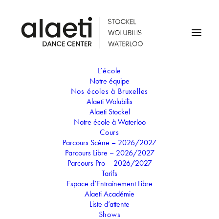
L’école
Notre équipe
Nos écoles à Bruxelles
Alaeti Wolubilis
Secrétaire Stockel
Alaeti Stockel
Emma Poupin
Notre école à Waterloo
Cours
Parcours Scène – 2026/2027
Parcours Libre – 2026/2027
Parcours Pro – 2026/2027
Tarifs
Emma est une jeune étudiante en droit de 21 ans,
Espace d’Entraînement Libre
passionnée de danse depuis son plus jeune âge. Elle a
Alaeti Académie
Liste d’attente
débuté la danse Classique et Modern Jazz à seulement trois
Shows