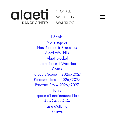
L’école
Notre équipe
Nos écoles à Bruxelles
Alaeti Wolubilis
Professeur
Alaeti Stockel
Elisa Paradoms
Notre école à Waterloo
Cours
Parcours Scène – 2026/2027
Parcours Libre – 2026/2027
Parcours Pro – 2026/2027
Depuis son plus jeune âge, la danse est une passion pour
Tarifs
Elisa. Après plusieurs années à suivre plusieurs cours à
Espace d’Entraînement Libre
Dance Attitude Tubize, elle se forme au sein de l’école
Alaeti Académie
Osmose Studio afin de pouvoir transmettre son énergie, son
Liste d’attente
savoir et son sourire. Son style est tourné vers le Hip-Hop, le
Shows
Girly ou encore le Ragga. Elle continue de se former