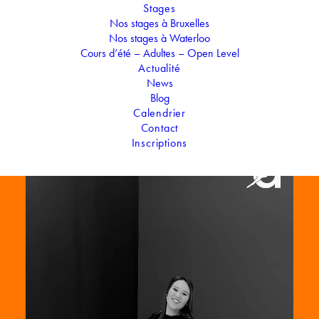
Stages
personnellement avec plusieurs projets tels que la préparade
Nos stages à Bruxelles
de Disneyland Paris ou encore l’intégration du Crew
Nos stages à Waterloo
Osmose Studio.
Cours d’été – Adultes – Open Level
Actualité
Elle vous accueillera pour un cours de Hip-Hop dynamique,
News
intense et énergique.
Blog
Calendrier
Contact
Inscriptions