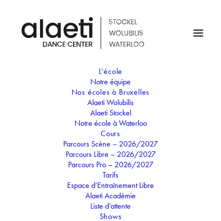
L’école
Notre équipe
Nos écoles à Bruxelles
Alaeti Wolubilis
Directrice
Alaeti Stockel
Alexandra Verbeure
Notre école à Waterloo
Cours
Parcours Scène – 2026/2027
Parcours Libre – 2026/2027
Parcours Pro – 2026/2027
Alexandra a étudié le Marketing à l’Ephec et la danse au
Tarifs
Conservatoire de Bruxelles ainsi que dans différentes écoles
Espace d’Entraînement Libre
en Belgique et stages à l’étranger. Elle a été danseuse et
Alaeti Académie
chorégraphe pour le théâtre des Galeries de la Reine ainsi
Liste d’attente
que pour des événements divers et shows télévisés. Elle a
Shows
enseigné la danse Jazz et Classique chez Alaeti (et dans